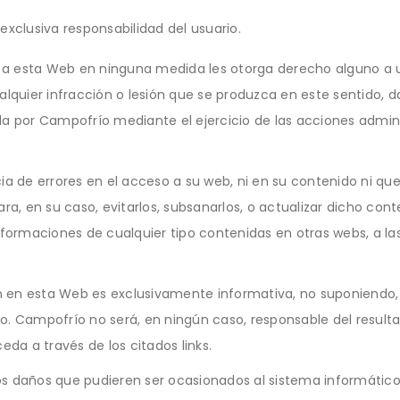
a exclusiva responsabilidad del usuario.
et a esta Web en ninguna medida les otorga derecho alguno a 
alquier infracción o lesión que se produzca en este sentido, d
a por Campofrío mediante el ejercicio de las acciones administ
cia de errores en el acceso a su web, ni en su contenido ni q
ara, en su caso, evitarlos, subsanarlos, o actualizar dicho c
informaciones de cualquier tipo contenidas en otras webs, a l
en en esta Web es exclusivamente informativa, no suponiendo,
tino. Campofrío no será, en ningún caso, responsable del resu
eda a través de los citados links.
s daños que pudieren ser ocasionados al sistema informático d