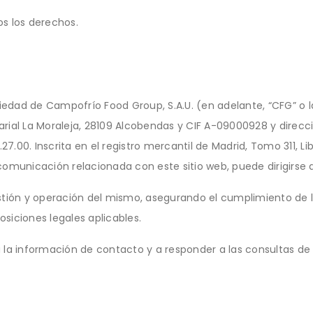
s los derechos.
opiedad de Campofrío Food Group, S.A.U. (en adelante, “CFG” o
rial La Moraleja, 28109 Alcobendas y CIF A-09000928 y direcc
27.00. Inscrita en el registro mercantil de Madrid, Tomo 311, Li
 o comunicación relacionada con este sitio web, puede dirigirs
 gestión y operación del mismo, asegurando el cumplimiento de
siciones legales aplicables.
 información de contacto y a responder a las consultas de l