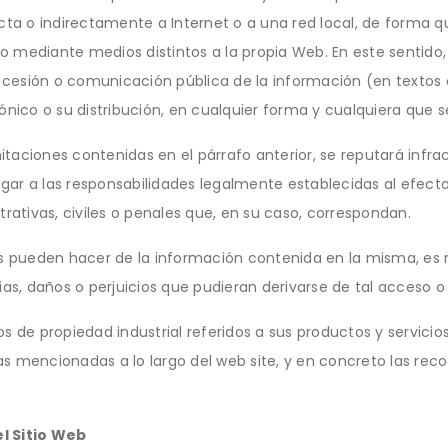
cta o indirectamente a Internet o a una red local, de forma q
 mediante medios distintos a la propia Web. En este sentido, 
n, cesión o comunicación pública de la información (en texto
nico o su distribución, en cualquier forma y cualquiera que se
imitaciones contenidas en el párrafo anterior, se reputará inf
lugar a las responsabilidades legalmente establecidas al efect
trativas, civiles o penales que, en su caso, correspondan.
os pueden hacer de la información contenida en la misma, es r
, daños o perjuicios que pudieran derivarse de tal acceso o
s de propiedad industrial referidos a sus productos y servicios
s mencionadas a lo largo del web site, y en concreto las rec
el Sitio Web