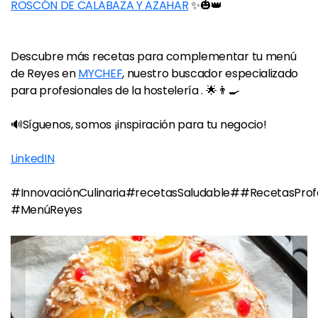
ROSCÓN DE CALABAZA Y AZAHAR
✨🎃👑
Descubre más recetas para complementar tu menú
de Reyes en
MYCHEF
, nuestro buscador especializado
para profesionales de la hostelería . 🌟👨‍🍳
🔊Síguenos, somos ¡inspiración para tu negocio!
LinkedIN
#InnovaciónCulinaria#recetasSaludable##RecetasProf
#MenúReyes